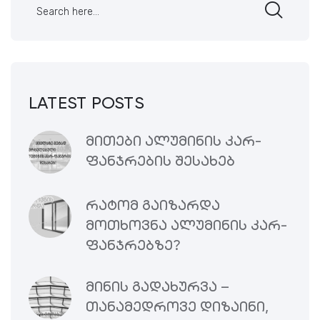
LATEST POSTS
ᲛᲘᲗᲔᲑᲘ ᲐᲚᲣᲛᲘᲜᲘᲡ ᲙᲐᲠ-
ᲤᲐᲜᲯᲠᲔᲑᲘᲡ ᲨᲔᲡᲐᲮᲔᲑ
ᲠᲐᲢᲝᲛ ᲒᲐᲘᲖᲐᲠᲓᲐ
ᲛᲝᲗᲮᲝᲕᲜᲐ ᲐᲚᲣᲛᲘᲜᲘᲡ ᲙᲐᲠ-
ᲤᲐᲜᲯᲠᲔᲑᲖᲔ?
ᲛᲘᲜᲘᲡ ᲒᲐᲓᲐᲮᲣᲠᲕᲐ –
ᲗᲐᲜᲐᲛᲔᲓᲠᲝᲕᲔ ᲓᲘᲖᲐᲘᲜᲘ,