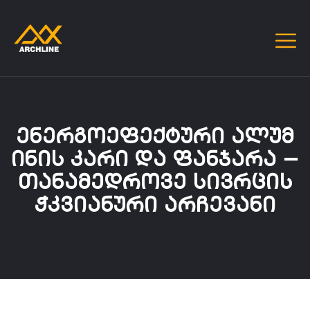
ᲔᲜᲔᲠᲒᲝᲔᲤᲔᲥᲢᲣᲠᲘ ᲐᲚᲣᲛ
ᲘᲜᲘᲡ ᲙᲐᲠᲘ ᲓᲐ ᲤᲐᲜᲯᲐᲠᲐ —
ᲗᲐᲜᲐᲛᲔᲓᲠᲝᲕᲔ ᲡᲘᲕᲠᲪᲘᲡ
ᲭᲙᲕᲘᲐᲜᲣᲠᲘ ᲐᲠᲩᲔᲕᲐᲜᲘ