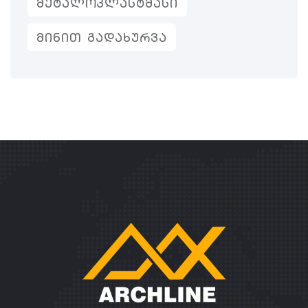
ᲛᲔᲢᲐᲚᲝᲞᲚᲐᲡᲢᲛᲐᲡᲘ
ᲛᲘᲜᲘᲗ ᲒᲐᲓᲐᲮᲣᲠᲕᲐ