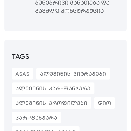
ᲑᲣᲜᲔᲑᲠᲘᲕᲘ ᲒᲐᲜᲐᲗᲔᲑᲐ ᲓᲐ
ᲒᲐᲛᲫᲚᲔ ᲙᲝᲜᲡᲢᲠᲣᲥᲪᲘᲐ
TAGS
ASAS
ᲐᲚᲣᲛᲘᲜᲘᲡ ᲕᲘᲢᲠᲐᲟᲔᲑᲘ
ᲐᲚᲣᲛᲘᲜᲘᲡ ᲙᲐᲠ-ᲤᲐᲜᲯᲐᲠᲐ
ᲐᲚᲣᲛᲘᲜᲘᲡ ᲞᲠᲝᲤᲘᲚᲔᲑᲘ
ᲓᲘᲝ
ᲙᲐᲠ-ᲤᲐᲜᲯᲐᲠᲐ