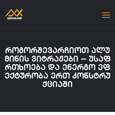
ᲠᲝᲒᲝᲠᲨᲔᲕᲐᲠᲩᲘᲝᲗ ᲐᲚᲣ
ᲛᲘᲜᲘᲡ ᲕᲘᲢᲠᲐᲟᲔᲑᲘ — ᲣᲡᲐᲤ
ᲠᲗᲮᲝᲔᲑᲐ ᲓᲐ ᲔᲜᲔᲠᲒᲝ ᲔᲤ
ᲔᲥᲢᲣᲠᲝᲑᲐ ᲔᲠᲗ ᲙᲝᲜᲡᲢᲠᲣ
ᲥᲪᲘᲐᲨᲘ