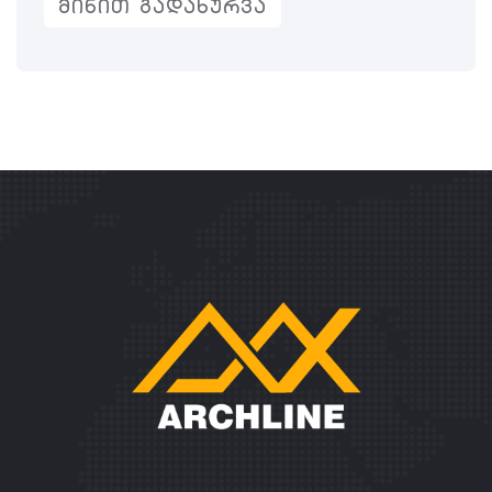
ᲛᲘᲜᲘᲗ ᲒᲐᲓᲐᲮᲣᲠᲕᲐ