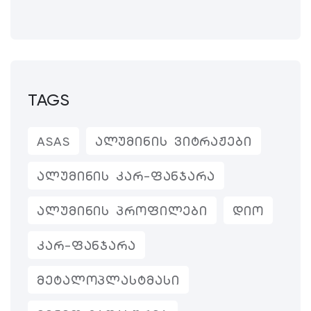
TAGS
ASAS
ᲐᲚᲣᲛᲘᲜᲘᲡ ᲕᲘᲢᲠᲐᲟᲔᲑᲘ
ᲐᲚᲣᲛᲘᲜᲘᲡ ᲙᲐᲠ-ᲤᲐᲜᲯᲐᲠᲐ
ᲐᲚᲣᲛᲘᲜᲘᲡ ᲞᲠᲝᲤᲘᲚᲔᲑᲘ
ᲓᲘᲝ
ᲙᲐᲠ-ᲤᲐᲜᲯᲐᲠᲐ
ᲛᲔᲢᲐᲚᲝᲞᲚᲐᲡᲢᲛᲐᲡᲘ