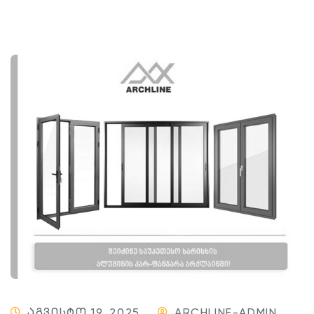
ᲐᲒᲕᲘᲡᲢᲝ 19, 2025
ARCHLINE-ADMIN