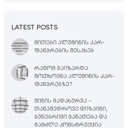
LATEST POSTS
ᲛᲘᲗᲔᲑᲘ ᲐᲚᲣᲛᲘᲜᲘᲡ ᲙᲐᲠ-
ᲤᲐᲜᲯᲠᲔᲑᲘᲡ ᲨᲔᲡᲐᲮᲔᲑ
ᲠᲐᲢᲝᲛ ᲒᲐᲘᲖᲐᲠᲓᲐ
ᲛᲝᲗᲮᲝᲕᲜᲐ ᲐᲚᲣᲛᲘᲜᲘᲡ ᲙᲐᲠ-
ᲤᲐᲜᲯᲠᲔᲑᲖᲔ?
ᲛᲘᲜᲘᲡ ᲒᲐᲓᲐᲮᲣᲠᲕᲐ –
ᲗᲐᲜᲐᲛᲔᲓᲠᲝᲕᲔ ᲓᲘᲖᲐᲘᲜᲘ,
ᲑᲣᲜᲔᲑᲠᲘᲕᲘ ᲒᲐᲜᲐᲗᲔᲑᲐ ᲓᲐ
ᲒᲐᲛᲫᲚᲔ ᲙᲝᲜᲡᲢᲠᲣᲥᲪᲘᲐ