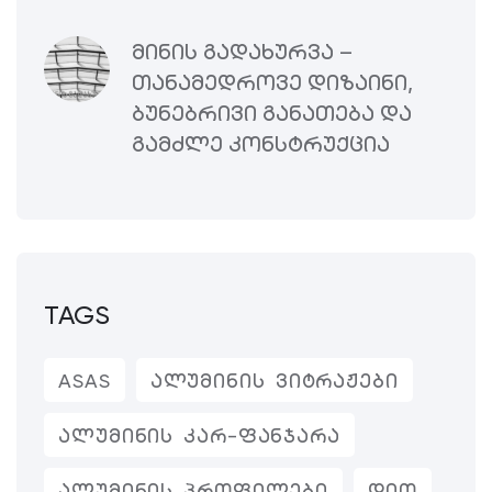
ᲛᲘᲜᲘᲡ ᲒᲐᲓᲐᲮᲣᲠᲕᲐ –
ᲗᲐᲜᲐᲛᲔᲓᲠᲝᲕᲔ ᲓᲘᲖᲐᲘᲜᲘ,
ᲑᲣᲜᲔᲑᲠᲘᲕᲘ ᲒᲐᲜᲐᲗᲔᲑᲐ ᲓᲐ
ᲒᲐᲛᲫᲚᲔ ᲙᲝᲜᲡᲢᲠᲣᲥᲪᲘᲐ
TAGS
ASAS
ᲐᲚᲣᲛᲘᲜᲘᲡ ᲕᲘᲢᲠᲐᲟᲔᲑᲘ
ᲐᲚᲣᲛᲘᲜᲘᲡ ᲙᲐᲠ-ᲤᲐᲜᲯᲐᲠᲐ
ᲐᲚᲣᲛᲘᲜᲘᲡ ᲞᲠᲝᲤᲘᲚᲔᲑᲘ
ᲓᲘᲝ