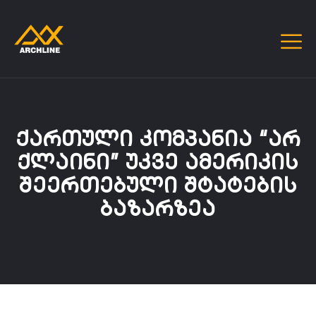
ᲥᲐᲠᲗᲣᲚᲘ ᲙᲝᲛᲞᲐᲜᲘᲐ “ᲐᲠ
ᲥᲚᲐᲘᲜᲘ” ᲣᲙᲕᲔ ᲐᲛᲔᲠᲘᲙᲘᲡ
ᲨᲔᲔᲠᲗᲔᲑᲣᲚᲘ ᲨᲢᲐᲢᲔᲑᲘᲡ
ᲑᲐᲖᲐᲠᲖᲔᲐ