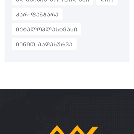
ᲙᲐᲠ-ᲤᲐᲜᲯᲐᲠᲐ
ᲛᲔᲢᲐᲚᲝᲞᲚᲐᲡᲢᲛᲐᲡᲘ
ᲛᲘᲜᲘᲗ ᲒᲐᲓᲐᲮᲣᲠᲕᲐ