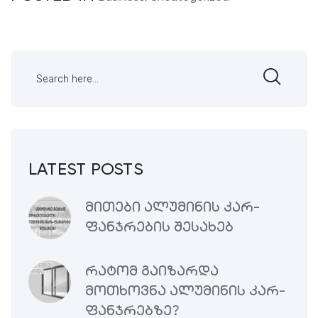
LATEST POSTS
ᲛᲘᲗᲔᲑᲘ ᲐᲚᲣᲛᲘᲜᲘᲡ ᲙᲐᲠ-
ᲤᲐᲜᲯᲠᲔᲑᲘᲡ ᲨᲔᲡᲐᲮᲔᲑ
ᲠᲐᲢᲝᲛ ᲒᲐᲘᲖᲐᲠᲓᲐ
ᲛᲝᲗᲮᲝᲕᲜᲐ ᲐᲚᲣᲛᲘᲜᲘᲡ ᲙᲐᲠ-
ᲤᲐᲜᲯᲠᲔᲑᲖᲔ?