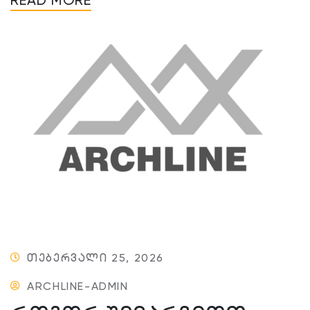
READ MORE
ᲗᲔᲑᲔᲠᲕᲐᲚᲘ 25, 2026
ARCHLINE-ADMIN