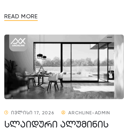
READ MORE
ᲘᲕᲚᲘᲡᲘ 17, 2026
ARCHLINE-ADMIN
ᲡᲚᲐᲘᲓᲣᲠᲘ ᲐᲚᲣᲛᲘᲜᲘᲡ