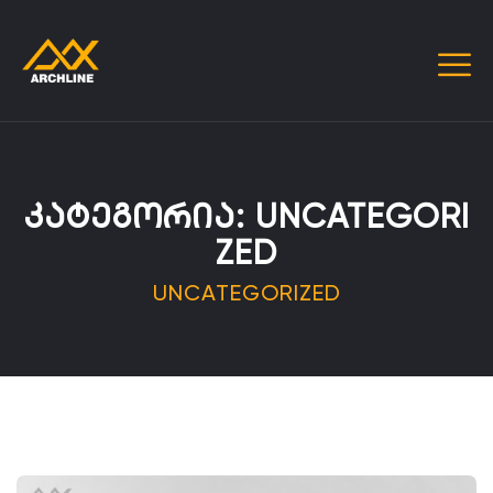
ᲙᲐᲢᲔᲒᲝᲠᲘᲐ:
UNCATEGORI
ZED
UNCATEGORIZED