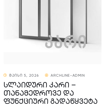
ᲛᲐᲘᲡᲘ 5, 2026
ARCHLINE-ADMIN
ᲡᲚᲐᲘᲓᲣᲠᲘ ᲙᲐᲠᲘ –
ᲗᲐᲜᲐᲛᲔᲓᲠᲝᲕᲔ ᲓᲐ
ᲤᲣᲜᲥᲪᲘᲣᲠᲘ ᲒᲐᲓᲐᲬᲧᲕᲔᲢᲐ