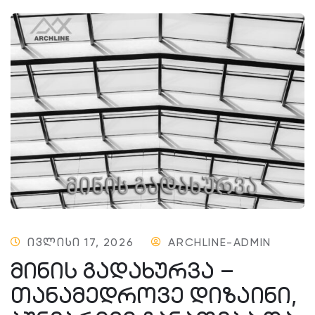
ᲘᲕᲚᲘᲡᲘ 17, 2026
ARCHLINE-ADMIN
ᲛᲘᲜᲘᲡ ᲒᲐᲓᲐᲮᲣᲠᲕᲐ –
ᲗᲐᲜᲐᲛᲔᲓᲠᲝᲕᲔ ᲓᲘᲖᲐᲘᲜᲘ,