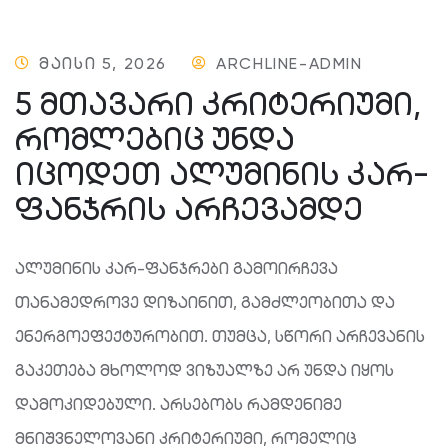
ᲛᲐᲘᲡᲘ 5, 2026
ARCHLINE-ADMIN
5 ᲛᲗᲐᲕᲐᲠᲘ ᲙᲠᲘᲢᲔᲠᲘᲣᲛᲘ,
ᲠᲝᲛᲚᲔᲑᲘᲪ ᲣᲜᲓᲐ
ᲘᲪᲝᲓᲔᲗ ᲐᲚᲣᲛᲘᲜᲘᲡ ᲙᲐᲠ-
ᲤᲐᲜᲯᲠᲘᲡ ᲐᲠᲩᲔᲕᲐᲛᲓᲔ
ალუმინის კარ-ფანჯრები გამოირჩევა
თანამედროვე დიზაინით, გამძლეობითა და
ენერგოეფექტურობით. თუმცა, სწორი არჩევანის
გაკეთება მხოლოდ ვიზუალზე არ უნდა იყოს
დამოკიდებული. არსებობს რამდენიმე
მნიშვნელოვანი კრიტერიუმი, რომელიც