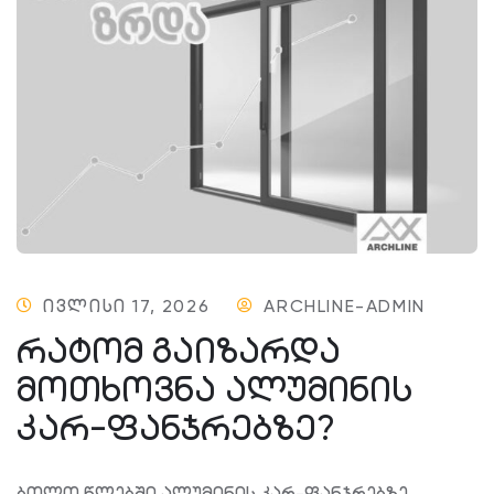
ᲘᲕᲚᲘᲡᲘ 17, 2026
ARCHLINE-ADMIN
ᲠᲐᲢᲝᲛ ᲒᲐᲘᲖᲐᲠᲓᲐ
ᲛᲝᲗᲮᲝᲕᲜᲐ ᲐᲚᲣᲛᲘᲜᲘᲡ
ᲙᲐᲠ-ᲤᲐᲜᲯᲠᲔᲑᲖᲔ?
ბოლო წლებში ალუმინის კარ-ფანჯრებზე