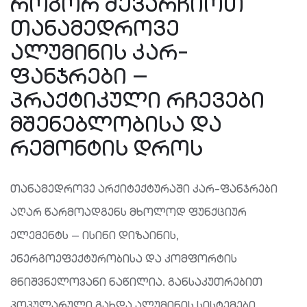
ᲠᲝᲒᲝᲠ ᲨᲔᲕᲐᲠᲩᲘᲝᲗ
ᲗᲐᲜᲐᲛᲔᲓᲠᲝᲕᲔ
ᲐᲚᲣᲛᲘᲜᲘᲡ ᲙᲐᲠ-
ᲤᲐᲜᲯᲠᲔᲑᲘ —
ᲞᲠᲐᲥᲢᲘᲙᲣᲚᲘ ᲠᲩᲔᲕᲔᲑᲘ
ᲛᲨᲔᲜᲔᲑᲚᲝᲑᲘᲡᲐ ᲓᲐ
ᲠᲔᲛᲝᲜᲢᲘᲡ ᲓᲠᲝᲡ
თანამედროვე არქიტექტურაში კარ-ფანჯრები
აღარ წარმოადგენს მხოლოდ ფუნქციურ
ელემენტს — ისინი დიზაინის,
ენერგოეფექტურობისა და კომფორტის
მნიშვნელოვანი ნაწილია. განსაკუთრებით
პოპულარული გახდა ალუმინის სისტემები,