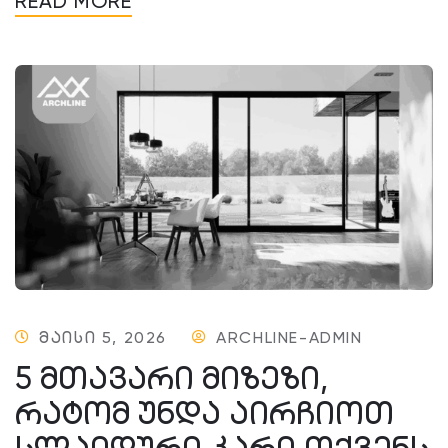
READ MORE
ᲛᲐᲘᲡᲘ 5, 2026
ARCHLINE-ADMIN
5 ᲛᲗᲐᲕᲐᲠᲘ ᲛᲘᲖᲔᲖᲘ,
ᲠᲐᲢᲝᲛ ᲣᲜᲓᲐ ᲐᲘᲠᲩᲘᲝᲗ
ᲡᲚᲐᲘᲓᲣᲠᲘ ᲙᲐᲠᲘ ᲗᲥᲕᲔᲜᲡ