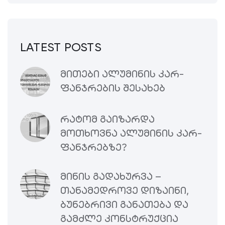
LATEST POSTS
ᲛᲘᲗᲔᲑᲘ ᲐᲚᲣᲛᲘᲜᲘᲡ ᲙᲐᲠ-
ᲤᲐᲜᲯᲠᲔᲑᲘᲡ ᲨᲔᲡᲐᲮᲔᲑ
ᲠᲐᲢᲝᲛ ᲒᲐᲘᲖᲐᲠᲓᲐ
ᲛᲝᲗᲮᲝᲕᲜᲐ ᲐᲚᲣᲛᲘᲜᲘᲡ ᲙᲐᲠ-
ᲤᲐᲜᲯᲠᲔᲑᲖᲔ?
ᲛᲘᲜᲘᲡ ᲒᲐᲓᲐᲮᲣᲠᲕᲐ –
ᲗᲐᲜᲐᲛᲔᲓᲠᲝᲕᲔ ᲓᲘᲖᲐᲘᲜᲘ,
ᲑᲣᲜᲔᲑᲠᲘᲕᲘ ᲒᲐᲜᲐᲗᲔᲑᲐ ᲓᲐ
ᲒᲐᲛᲫᲚᲔ ᲙᲝᲜᲡᲢᲠᲣᲥᲪᲘᲐ