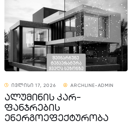
ᲘᲕᲚᲘᲡᲘ 17, 2026
ARCHLINE-ADMIN
ᲐᲚᲣᲛᲘᲜᲘᲡ ᲙᲐᲠ-
ᲤᲐᲜᲯᲠᲔᲑᲘᲡ
ᲔᲜᲔᲠᲒᲝᲔᲤᲔᲥᲢᲣᲠᲝᲑᲐ