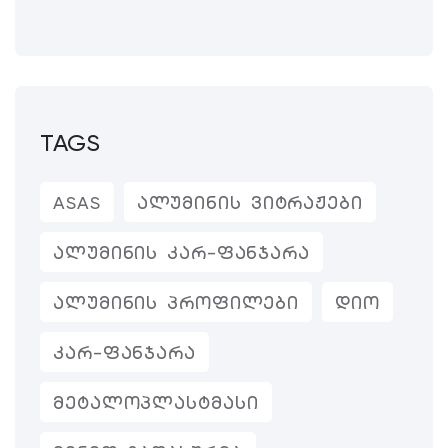
TAGS
ASAS
ᲐᲚᲣᲛᲘᲜᲘᲡ ᲕᲘᲢᲠᲐᲟᲔᲑᲘ
ᲐᲚᲣᲛᲘᲜᲘᲡ ᲙᲐᲠ-ᲤᲐᲜᲯᲐᲠᲐ
ᲐᲚᲣᲛᲘᲜᲘᲡ ᲞᲠᲝᲤᲘᲚᲔᲑᲘ
ᲓᲘᲝ
ᲙᲐᲠ-ᲤᲐᲜᲯᲐᲠᲐ
ᲛᲔᲢᲐᲚᲝᲞᲚᲐᲡᲢᲛᲐᲡᲘ