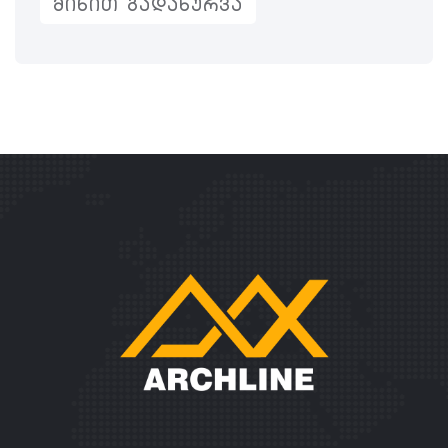
ᲛᲘᲜᲘᲗ ᲒᲐᲓᲐᲮᲣᲠᲕᲐ