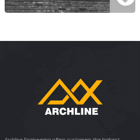
COMPLETED
ᲡᲐᲡᲢᲣᲛᲠᲝ ᲐᲕᲚᲐᲑᲐᲠᲨᲘ
Archline Engineering offers customers the highest