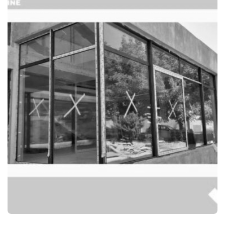
COMPLETED
ᲛᲖᲘᲣᲠᲘ ᲠᲔᲖᲘᲓᲔᲜᲡᲘ