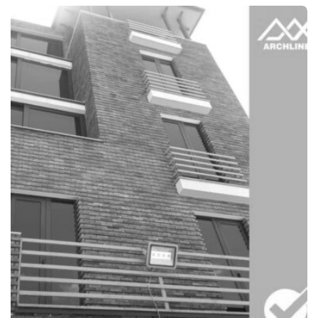
COMPLETED
ᲙᲔᲠᲫᲝ ᲡᲐᲮᲚᲘ
ᲡᲐᲒᲣᲠᲐᲛᲝᲨᲘ