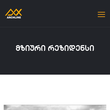
ᲛᲖᲘᲣᲠᲘ ᲠᲔᲖᲘᲓᲔᲜᲡᲘ